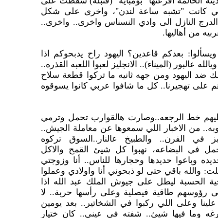
دينه الحالمه افزعتها "بومبايه" (قنبله) سقطت على
تي كانت "تشبه ساعة لندن"، واخرى على شكل
الدرج النازل الى وادي النسناس واخرى.. واخرى..
بيه من أهاليها.
ويسألوا: بعدكم قاعدين؟ اليهود راح يدبحوكم اذا
له عالبور (الميناء).. الانجليز لعبوا اللعبه القذره..
ك ضد اليهود ومن جهه ثانيه ما تركوا قطعة سلاح
هم على تهجيرنا.. كل ما شافوا عربي كانوا يسوقوه
 عليهم خط الرجعه..وصارت هالقوارب تحمل وترمي
ه.. من الاخبار اللي سمعوها عن معاملة الجيش..
ز في الفرن.. والطبيخ عالنار..السوق تركوه
ل في البضاعه، نهبوا كل شيئ القمح والاكل
ديده وباعوا حديدها وحجارها للناس.. أنا وزوجتي
قلت: والله باقي حتى لو ذبحوني أنا واولادي وعملوا
حية الحسبة ليطل على جيوش الملك عبد الله اذا
ى رؤوسهم طاقية فيصلية وعلى رأسها حربة.. لا
لينا وعلى اللي ركبوا في الشخاتير.. بعد يومين
غه وما فيها شيئ.. شفته في عيني.. كان ختيار