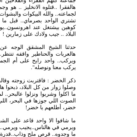
جماعته كلهم الفقراء والفلاحين 
هالفقرا ..قتلوه الانخليز .. هو 
لجماعته.. والله البيكوات والبشوات
تشتري الواحد بصرماي.. قبل ما 
كوهين بيشتغل عند اهرونسون..يوم
البلاد .. جيب ولادك على زمارين !
حدثنا الشيخ المشقق الوجه عن
هالعربات والحناطير واقفه تنت
ويركب.. واحد رايح على أم الجمال.
يركب معنا ونوصله".
ذكر الخضر : فاقتربت زوجته وقالت
وصلوا زوار من كل البلاد، ذبحوا هالذ
ما اكلوا وشربوا ونزلوا عالبحر.. 
الصوت اللي جوزها في البحر، اللي ا
خضر، أطلعهم يا خضر!
ما شافوا الا واحد قاعد على ال
ويرمي في هالناس..يجيب ويرمي.. 
ما وجدوه.. قرص ملح وذاب..قدرة ا