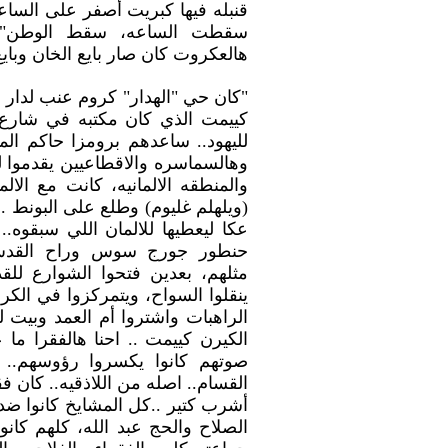
قنبله فيها كبريت أصفر على الس
سقطت الساعه، سقط الوطن".
هالعكروت كان صار بايع الخان وبايع
"كان حي "الهدار" كروم عنب لدار 
كييمت الذي كان مكتبه في شارع 
لليهود.. ساعدهم برومزا حاكم الم
وهالسماسره والاقطاعيين يقدموا ل
والمنطقه الالمانيه، كانت مع الالم
(ويلهلم غليوم) وطلع على البونط 
عكا ليعطيها للالمان اللي سبقوه..
حنطور جورج سوس وراح القدس..ال
مثلهم، بعدين فتحوا الشوارع ل
ينقلوا السواح، ويتمركزوا في الكر
الراهبات واشتروا أم العمد وبيت 
الكيرن كييمت .. احنا هالفقرا ما ع
صوتهم كانوا يكسروا رؤوسهم.. 
القسام.. اصله من اللاذقيه.. كان
أشرب كتير ..كل المشايخ كانوا ض
الصلاح والحج عبد الله، كلهم كانو