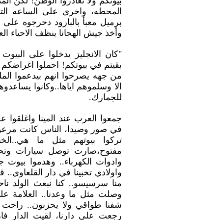
بيوتكم ولا تغادروا الوطن! لكن الم
المحطه، واخرى على الساعه ال
برميل معبأ بالبارود دحرجوه على 
وأخذ جيش الهجانا ينظف الاحياء العر
"كان الانجليز يدخلوا على البيوت 
بقيتم في بيوتكم! احملوا اغراضكم ويال
من جهه يصرحوا انهم بيدعموا المل
الا وسلموهم اياها..وكانوا يساعدو
للجمارك.
جمعوا العرب عند المينا واغلقوا
في صور وصيدا، الناس كانت مرعوب
تركوا بيوتهم مثل ما هي..الخب
مفتوح،صارت توصل سيارات وتحم
وادوات الكهرباء.. وهدموا بيوت ج
واولادي تخبينا في دار القلعاوي.. 
منا سرسيسو.. كنا نبعث الولد نا
وصلت مثل ما وعدنا.. العلامة عل
شفنا طواقي ولا يحزنون.. راحت ع
رجعت على دارنا، لقيت الدار فار