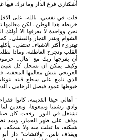
أشكنازي فرغ الدار وما ترك فيها غ
قلت في نفسي، يالله، على الاقل 
خريطه هذا الوطن.. لكن معالمها تتغ
نحن وواحدة لا يعرفها الا أولئك ا
الشوام وبندر التجار والقشلي.. كما
تهترىء أكثر الاشياء.. تختفي.. يأكل
القلب وتجرح العاطفة، وماذا نطل
أن يفرجها ربك مع "هال.. حرمونا ن
وكيف يمكن ان نسجل كل شيئ عن ح
العربجي ينبش معالمها المخفيه، في
الذي تلمع على سطع قبته نتوء
خيوطها عمود فيصل الرخامي ، الذي
" أهالي حيفا القديمه، كانوا فقرا
وادي رشميا ويبيعوها، وبعدين لما ج
تشتغل في البور.. رفعت كان صيا
يوقف على ظهر الحمار، ويمد نظ
شبكته، ما تفلت منه ولا سمكه.. ر
ويقذف ناس، "ولانشات" دار أبو ز