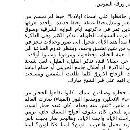
ير ورقة النفوس.
حافظوا على اسماء اولادنا". حيفا لم تمسح من
ير وتتبدل،حيفا عتيقة وحيفا جديدة.. واحدة نعرفها
لذين تمر في ذاكرتهم ايام البوابة الشرقية وسوق
 مرت السنوات الطويله.. نذكر الكثير وفي الذاكرة
ها صدأ هذه الايام، تتحول الى صور وخيالات تنخز في
ب من شيخ تشقق وجهه، وينتظر قدوم الساعة الى
عمة الحياة، وقطعونا، ومزقونا وشتتوا أولادنا..
يفا؟ قلنا، نذكر القليل، القليل، لعل شيخنا
 الذاكرة، او أطلال جامع الجريني أو حمام الباشا
ات الزجاج الازرق كلما طلعت الشمس ومسحت
 اقيم على قبر الشيخ مبارك.
ء، حجاره وصيادين سمك.. كانوا يقلعوا الحجار من
اء الانخليز، ووسعوا البور (الميناء) صارت العالم
د ماهر، "فش منه وقدام" كان عنده حمار أسود،
ره للبحر، كان يشوف أفواج السمك جاي، يرمي
احت الايام واجت الايام، وهالبحر صار يجيب ناس
يد تحمل هالعرب.. لوين؟ لمينا عكا لوين؟ لمينا