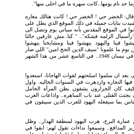
وما حد نام يومها..كانت سهره ما في احلى منها".
 قال: الخضر حي ! الخضر حي ! كانت هنالك مغاره
وشيدت بنايات جميله في ذلك الموقع الذي يطل على
انوا في الموقع المقدس بأنه سياتي يوم وتصل الى
رأسمال الزلمه فشكه".. " كنا..مش عارفين حالنا
شوا فينا واليهود ينهشوا فينا ومشايخنا ينهشوا
ومن يوم ما علمونا "سيف الدين الحج امين" اللي صار
بعدها ما تحمله القرود.. كان ذالك في نيسان 1948.. في التاسع عشر من هذا الشهر
، بعد ان سلموا اسلحتهم لقوات الهاجانا، استعدوا
فيها التجاره وازدهرت في السنوات الخاليه. واول
ف كان الجزارون يشقون بطن المرأه الحامل
بجثث القتلى عند باب الساهره.. واذاعات العرب
اس بما سيفعله اليهود للعرب الذين سيبقون في
مارة البرج، هرب اليهود لمنطقة الهدار.. وظل
المدافع.. وسمعوا نداءات تقول لهم: ابقوا في