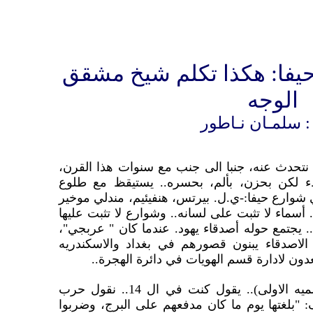
قطت حيفا: هكذا تكلم شيخ مشقق
الوجه
: سلمـان نـاطور
تحدث عنه، جنبا الى جنب مع سنوات هذا القرن،
طء لكن بحزن، بألم، بحسره.. يستيقظ مع طلوع
شوارع حيفا:-ي.ل. بيرتس، هنفيئيم، مندلي موخير
. أسماء لا تثبت على لسانه.. وشوارع لا تثبت عليها
 يجتمع حوله أصدقاء يهود. عندما كان " عربجي"،
الاصدقاء يبنون قصورهم في بغداد والاسكندريه
ون لادارة قسم الهويات في دائرة الهجرة..
نقول: حرب ال 14.. (الحرب العالميه الاولى).. يقول كنت في ال 14.. نقول حرب
ل كان عمري 48 ويضيف: "بلغتها يوم ما كان مدفعهم على البرج، وضربوا