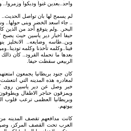
واحد..بعدين غنوا ودبكوا وزمروا.. 
لم يسمح لها بان تواصل الحديث..
.. جاء اسعد الخضر وبنى حولها.. 
البحر. .ولم يتوقع أحد من الذين ك
حيفا اخبار دير ياسين حيث يصبح "
وين..طاسه وضايعه.. الانخليز ينه
فينا..وكلمه تأخذنا وكلمه تودينا..
الربيعي سقطت حيفا.
كان جنود بريطانيا يجمعون امتعتهم
لمغادره هذه المدينه التي انتعشت 
خبر وصل عن دير ياسين روى كي
ويمزقون حناجر الاطفال ويطوفون 
وبريطانيا العظمى ترعب قلوب الن
بيوتهم.
كانت مدافعهم تقصف المدينه من ع
العرب تحت القصف المركز، وصرير 