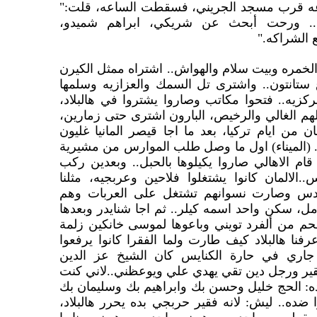
اعه قرب مسجد الجريني، فسقطت الساعه، قلت:"
. ورحت أبحث عن شريكي، ابراهم شميدو،
 الشراكه."
الخمره وبيت سلام والهواش.. اشتراه ممثل الكيرن
ستانتون.. واشترى تل السمك والعزازيه وسلمها
ركزيه.. فتحوا مكاتب وصاروا يشتروا في هالبلاد،
هم الغالي والرخيص، البارون اشترى حتى زمارين،
ان من ايام تركيا، بعد ما اجا قيصر المانيا غليون
.. (الميناء) اول ما وصل طلب الموارس من مشيرية
 قام الاهالي صاروا يكيلوها بالحبل.. وبعدين ركب
المان كانوا يشتغلوا فلاحين وعربجيه، مثلنا
لقدس وصارت نسوانهم تشتغل على العربات وهم
مل، سكن واحد اسمه كيلر.. ثم اجا شنايدر وبعدها
لحم من ألفرد تويني وباعوها لموسى خانكين زلمة
رفنا هالبلاد كيف طارت ولما الفقرا كانوا يرفعوا
جاري في حارة الكنايس كان الشيخ عز الدين
 فقير ورجل دين تقي يهدي علي ويوعظني..لاني كنت
ده: الحج خليل وحسن بك وابراهيم بك وسليمان بك
ا ضده.. ليش: لانه فقير حربجي بده يحرر هالبلاد،