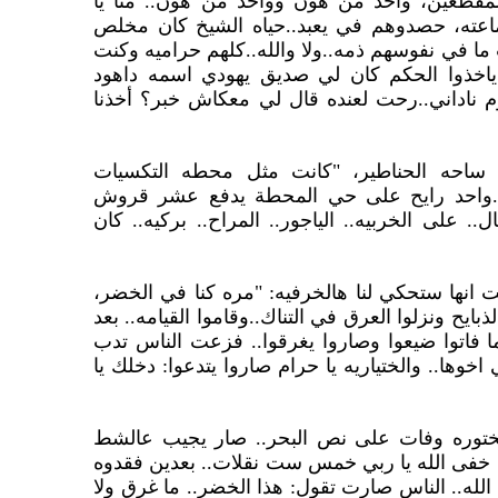
المقطعين، واحد من هون وواحد من هون.. منا يا
وجماعته، حصدوهم في يعبد..حياه الشيخ كان مخلص
 ما في نفوسهم ذمه..ولا والله..كلهم حراميه وكنت
ياخذوا الحكم كان لي صديق يهودي اسمه داهود
 ناداني..رحت لعنده قال لي معكاش خبر؟ أخذنا
 ساحه الحناطير، "كانت مثل محطه التكسيات
ظر..واحد رايح على حي المحطة يدفع عشر قروش
. على الخربيه.. الياجور.. المراح.. بركيه.. كان
 انها ستحكي لنا هالخرفيه: "مره كنا في الخضر،
بايح ونزلوا العرق في التناك..وقاموا القيامه.. بعد
لما فاتوا ضيعوا وصاروا يغرقوا.. فزعت الناس تدب
خوها.. والختياريه يا حرام صاروا يتدعوا: دخلك يا
شختوره وفات على نص البحر.. صار يجيب عالشط
خفى الله يا ربي خمس ست نقلات.. بعدين فقدوه
لله.. الناس صارت تقول: هذا الخضر.. ما غرق ولا