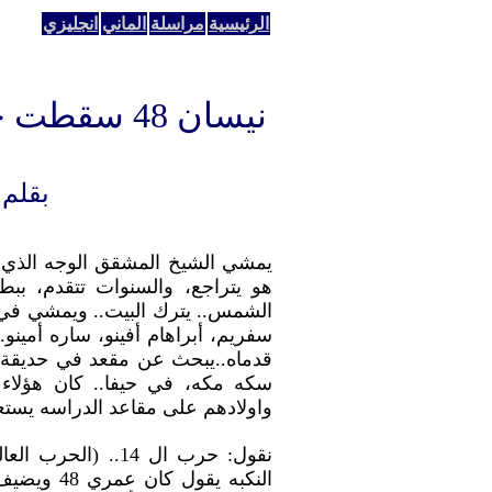
الرئيسية
مراسلة
الماني
انجليزي
نيسان 48 س
بقلم 
يمشي الشيخ المشقق الوجه الذي ن
هو يتراجع، والسنوات تتقدم، بب
الشمس.. يترك البيت.. ويمشي في 
سفريم، أبراهام أفينو، ساره أمينو.
قدماه..يبحث عن مقعد في حديقة..
سكه مكه، في حيفا.. كان هؤلاء 
واولادهم على مقاعد الدراسه يستعد
النكبه يقو